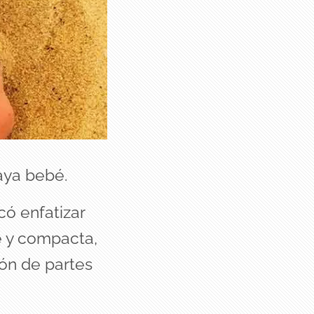
aya bebé.
có enfatizar
e y compacta,
ión de partes