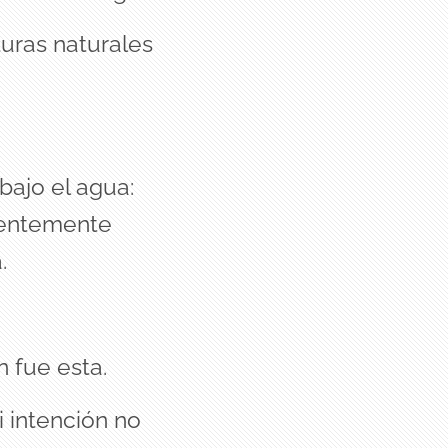
uras naturales
bajo el agua:
arentemente
.
 fue esta.
i intención no