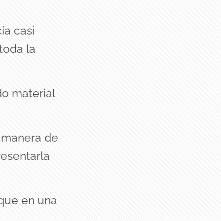
ía casi
toda la
do material
a manera de
resentarla
 que en una