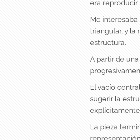
era reproducir 
Me interesaba l
triangular, y l
estructura.
A partir de una
progresivament
El vacío centr
sugerir la estr
explícitamente
La pieza termi
representación