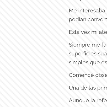
Me interesaba 
podían converti
Esta vez mi ate
Siempre me fas
superficies su
simples que e
Comencé obser
Una de las pri
Aunque la refer