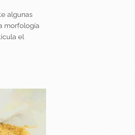
te algunas
la morfología
icula el