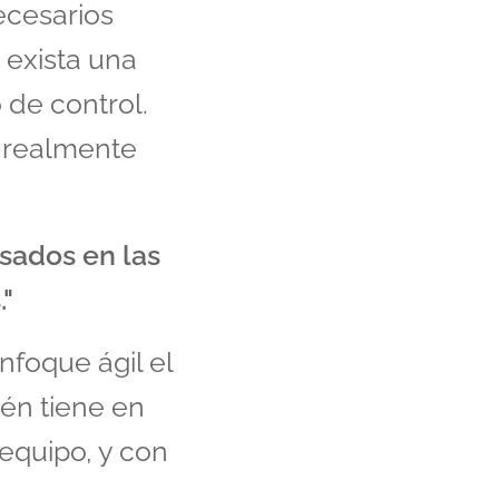
ecesarios
e exista una
 de control.
e realmente
sados en las
"
nfoque ágil el
ién tiene en
equipo, y con