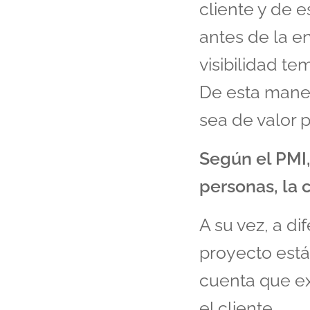
cliente y de e
antes de la en
visibilidad t
De esta maner
sea de valor p
Según el PMI,
personas, la 
A su vez, a di
proyecto est
cuenta que ex
el cliente.