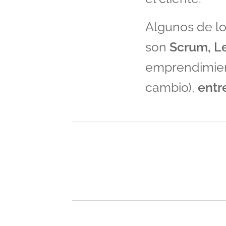
Algunos de l
son
Scrum, L
emprendimien
cambio),
entr