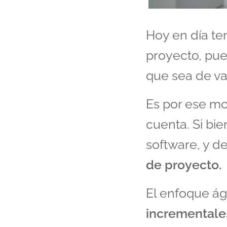
Hoy en día te
proyecto, pue
que sea de val
Es por ese mo
cuenta. Si bie
software, y d
de proyecto.
El enfoque ági
incrementale