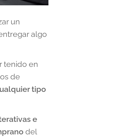
izar un
entregar algo
r tenido en
tos de
ualquier tipo
terativas e
mpran
o
del